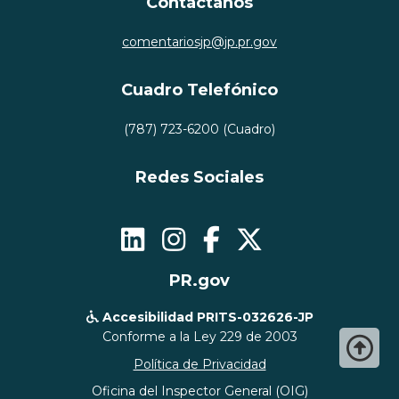
Contáctanos
comentariosjp@jp.pr.gov
Cuadro Telefónico
(787) 723-6200 (Cuadro)
Redes Sociales




PR.gov
Accesibilidad PRITS-032626-JP

Conforme a la Ley 229 de 2003

Política de Privacidad
Oficina del Inspector General (OIG)